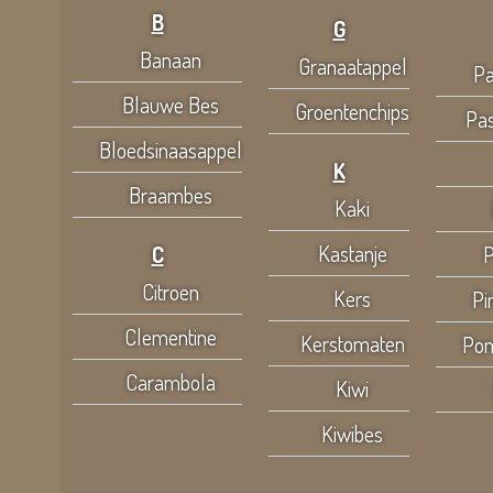
B
G
Banaan
Granaatappel
Pa
Blauwe Bes
Groentenchips
Pas
Bloedsinaasappel
K
Braambes
Kaki
Kastanje
C
P
Citroen
Kers
Pi
Clementine
Kerstomaten
Po
Carambola
Kiwi
Kiwibes