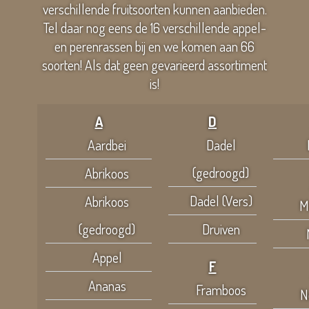
verschillende fruitsoorten kunnen aanbieden.
Tel daar nog eens de 16 verschillende appel-
en perenrassen bij en we komen aan 66
soorten! Als dat geen gevarieerd assortiment
is!
A
D
Aardbei
Dadel
(gedroogd)
Abrikoos
Dadel (Vers)
Abrikoos
M
(gedroogd)
Druiven
Appel
F
Ananas
Framboos
N