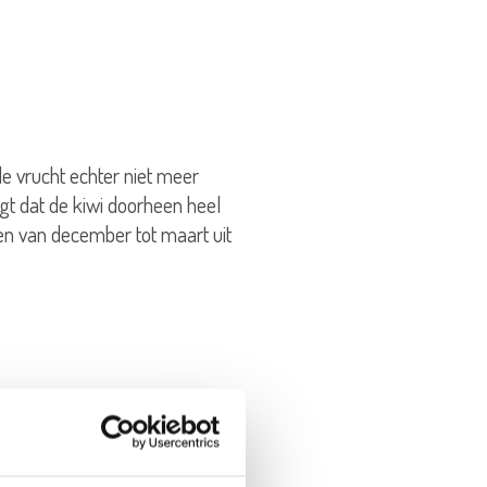
de vrucht echter niet meer
rgt dat de kiwi doorheen heel
en van december tot maart uit
erschillende Chinese zaden. Het
e eeuwwisseling naar Europa