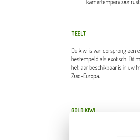
kamertemperatuur rustig
TEELT
De kiwi is van oorsprong een e
bestempeld als exotisch. Dit m
het jaar beschikbaar is in uw
Zuid-Europa.
GOLD KIWI
De nieuwste variant is de Gold 
was een proces van enkele jar