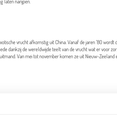
 laten narijpen.
xotische vrucht afkomstig uit China. Vanaf de jaren '80 wordt 
ede dankzij de wereldwijde teelt van de vrucht wat er voor zo
 fruitmand. Van mei tot november komen ze uit Nieuw-Zeeland 
Kiwi. Deze kiwi’s zijn ontstaan door kruising en selectie van v
en maar uiteindelijk werden de nieuwe ‘golden’ kiwi’s rond d