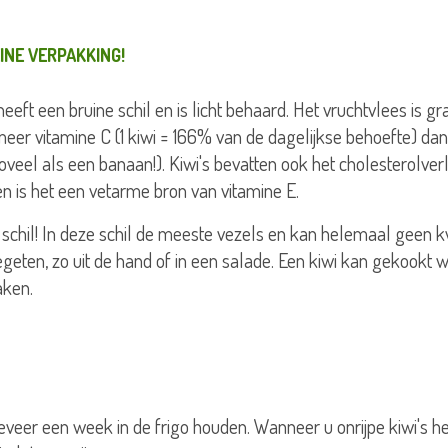
EINE VERPAKKING!
eeft een bruine schil en is licht behaard. Het vruchtvlees is g
 meer vitamine C (1 kiwi = 166% van de dagelijkse behoefte) dan
oveel als een banaan!). Kiwi's bevatten ook het cholesterolv
 en is het een vetarme bron van vitamine E.
e schil! In deze schil de meeste vezels en kan helemaal geen 
geten, zo uit de hand of in een salade. Een kiwi kan gekookt
aken.
geveer een week in de frigo houden. Wanneer u onrijpe kiwi's h