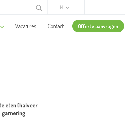
NL
Vacatures
Contact
Offerte aanvragen
 te eten (halveer
s garnering.