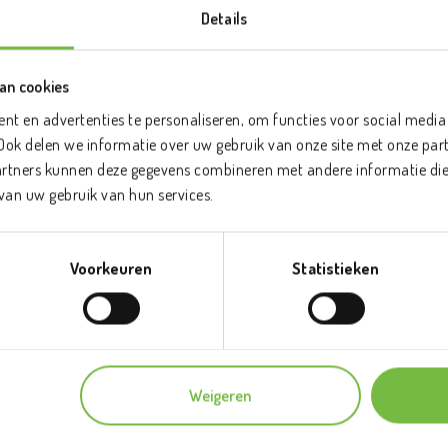
Details
an cookies
OOK EEN GEZONDE SNA
nt en advertenties te personaliseren, om functies voor social media
PROBEER HET UIT MET 
Ook delen we informatie over uw gebruik van onze site met onze part
artners kunnen deze gegevens combineren met andere informatie die u
5, 8 of 10 kg fruit
van uw gebruik van hun services.
Fruit voor 1 week
Voorkeuren
Statistieken
8 soorten van het 
Beslis erna pas of
Proefkorf bestel
Weigeren