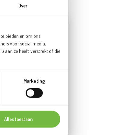
Over
CK OP HET WERK?
 te bieden en om ons
EEN PROEFKORF!
ners voor social media,
 aan ze heeft verstrekt of die
Marketing
beste fruit
 je verder gaat
len
Alles toestaan