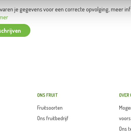
aren je gegevens voor een correcte opvolging, meer inf
imer
schrijven
ONS FRUIT
OVER
Fruitsoorten
Moge
Ons fruitbedrijf
voors
Ons 